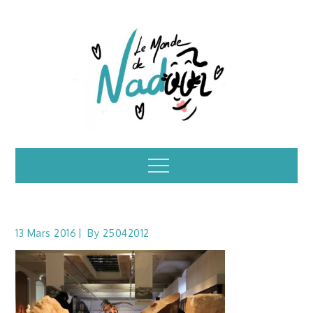
Skip
to
content
Illustrations – le
Menu
monde de Nadoo
13 Mars 2016
By
25042012