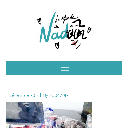
Skip
to
content
Illustrations – le
Menu
monde de Nadoo
1 Décembre 2013
By
25042012