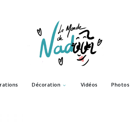
ations – l
Nadoo
trations
Décoration
Vidéos
Photos