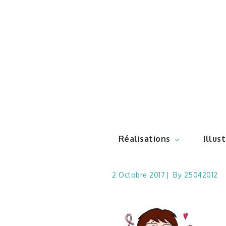
Skip
to
content
Illustr
Réalisations
Illus
2 Octobre 2017
By
25042012