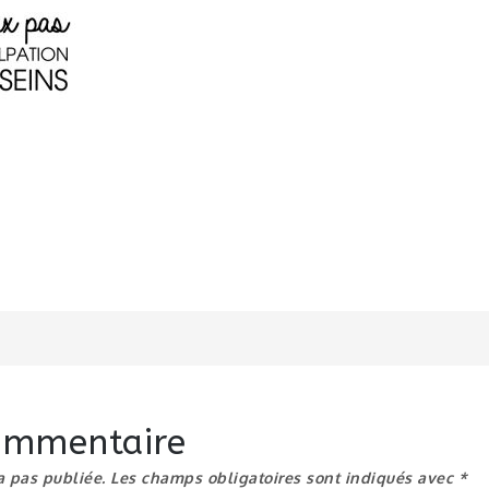
n
commentaire
a pas publiée.
Les champs obligatoires sont indiqués avec
*