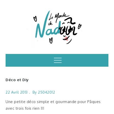
Skip
to
content
Illustrations – le
Menu
monde de Nadoo
Déco et Diy
22 Avril 2013
By
25042012
Une petite déco simple et gourmande pour Pâques
avec trois fois rien !!!