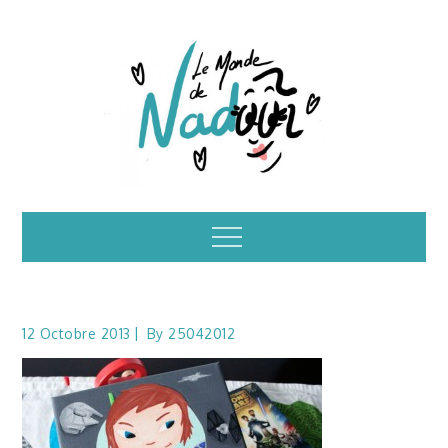
Skip
to
content
Illustrations – le
Menu
monde de Nadoo
12 Octobre 2013
By
25042012