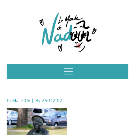
Skip
to
content
Illustrations – le
Menu
monde de Nadoo
15 Mai 2016
By
25042012