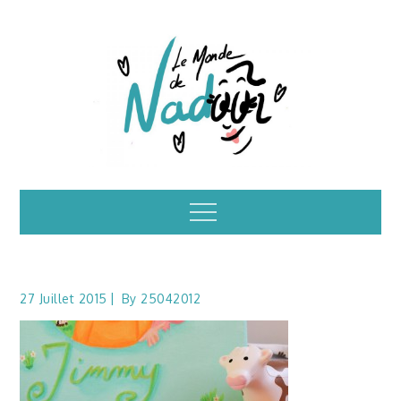
Skip
to
content
Illustrations – le
Menu
monde de Nadoo
27 Juillet 2015
By
25042012