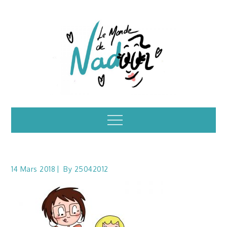
Skip
to
content
Illustrations – le
Menu
monde de Nadoo
14 Mars 2018
By
25042012