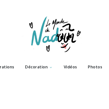
ations – l
Nadoo
trations
Décoration
Vidéos
Photos