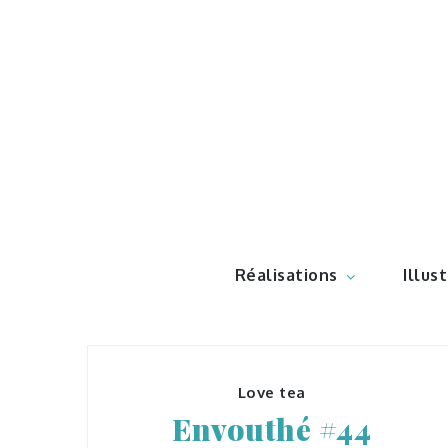
Skip
to
content
Illustr
Réalisations
Illus
Love tea
Envouthé #44