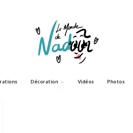
ations – l
Nadoo
trations
Décoration
Vidéos
Photos