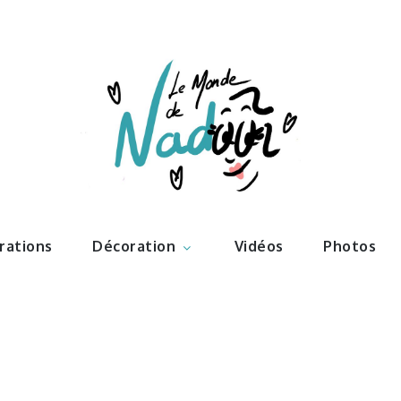
ations – l
Nadoo
trations
Décoration
Vidéos
Photos