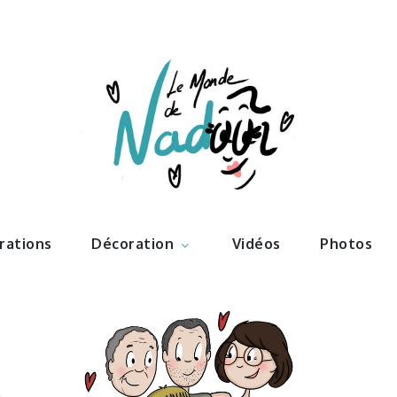
ations – l
Nadoo
trations
Décoration
Vidéos
Photos