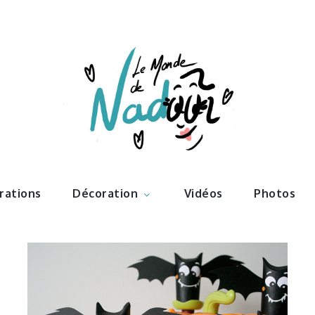
ations – l
Nadoo
trations
Décoration
Vidéos
Photos