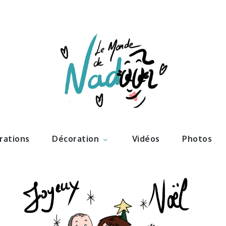
ations – l
Nadoo
trations
Décoration
Vidéos
Photos