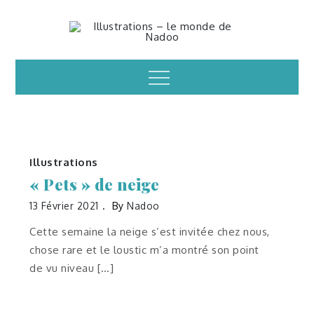
Skip
to
Illustrations – le
content
Menu
monde de Nadoo
Illustrations
« Pets » de neige
13 Février 2021
By
Nadoo
Cette semaine la neige s’est invitée chez nous,
chose rare et le loustic m’a montré son point
de vu niveau […]