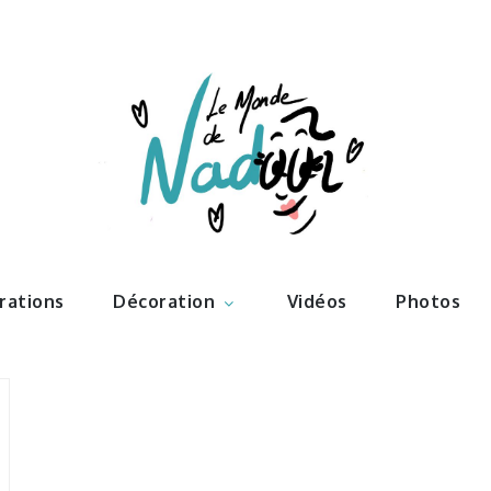
ations – l
Nadoo
trations
Décoration
Vidéos
Photos