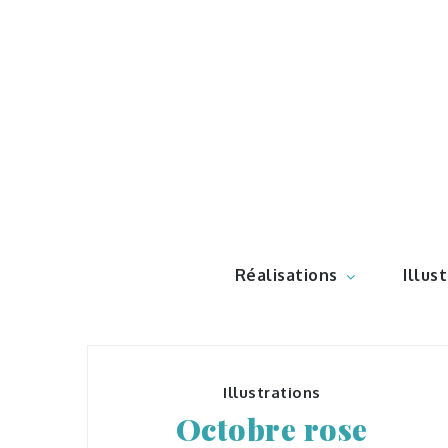
Skip
to
content
Illustr
Réalisations
Illus
Illustrations
Octobre rose