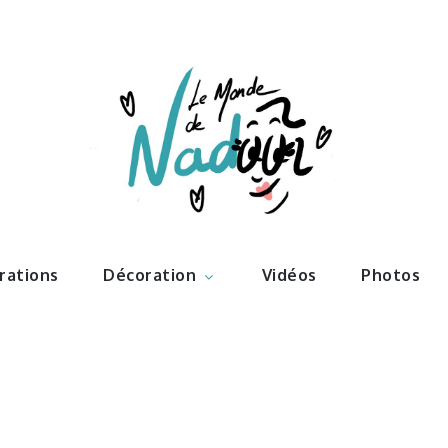
ations – l
Nadoo
trations
Décoration
Vidéos
Photos