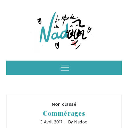
Skip
to
content
Illustrations – le
Menu
monde de Nadoo
Non classé
Commérages
3 Avril 2017
By
Nadoo