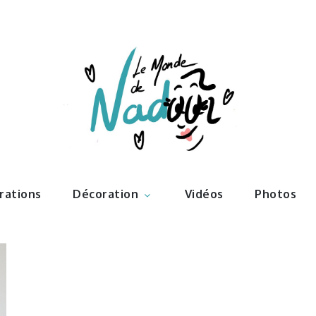
ations – l
Nadoo
trations
Décoration
Vidéos
Photos