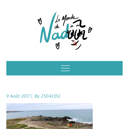
Skip
to
content
Illustrations – le
Menu
monde de Nadoo
9 Août 2017
By
25042012