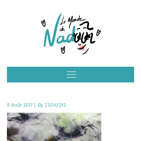
Skip
to
content
Illustrations – le
Menu
monde de Nadoo
9 Août 2017
By
25042012