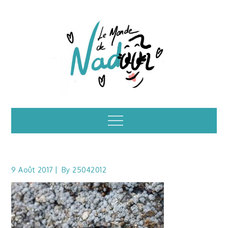
Skip
to
content
Illustrations – le
Menu
monde de Nadoo
9 Août 2017
By
25042012