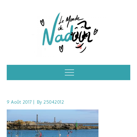
Skip
to
content
Illustrations – le
Menu
monde de Nadoo
9 Août 2017
By
25042012