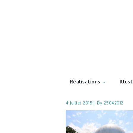
Skip
to
content
Illustr
Réalisations
Illus
4 Juillet 2015
By
25042012