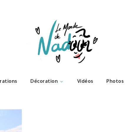
ations – l
Nadoo
trations
Décoration
Vidéos
Photos