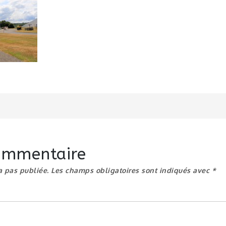
n
commentaire
a pas publiée.
Les champs obligatoires sont indiqués avec
*