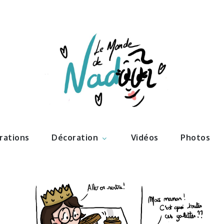
ations – l
Nadoo
trations
Décoration
Vidéos
Photos