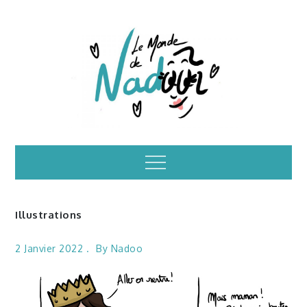
Skip
to
content
Illustrations – le
Menu
monde de Nadoo
Illustrations
2 Janvier 2022
By
Nadoo