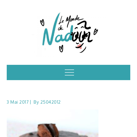
Skip
to
content
Illustrations – le
Menu
monde de Nadoo
3 Mai 2017
By
25042012