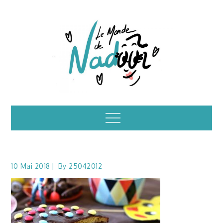
Skip
to
content
Illustrations – le
Menu
monde de Nadoo
10 Mai 2018
By
25042012