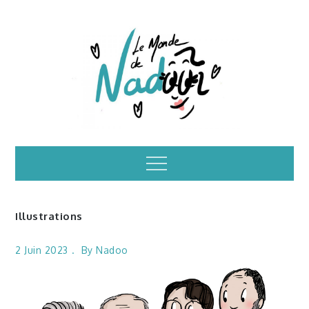
Skip
to
content
Illustrations – le
Menu
monde de Nadoo
Illustrations
2 Juin 2023
By
Nadoo