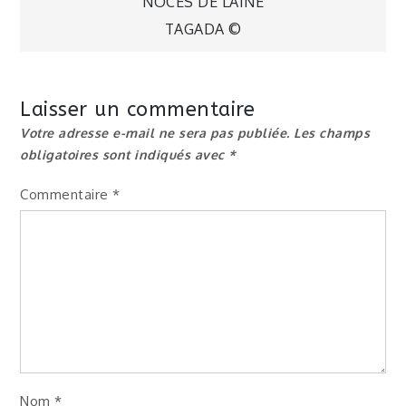
Navigation
NOCES DE LAINE
TAGADA ©
de
l’article
Laisser un commentaire
Votre adresse e-mail ne sera pas publiée.
Les champs
obligatoires sont indiqués avec
*
Commentaire
*
Nom
*