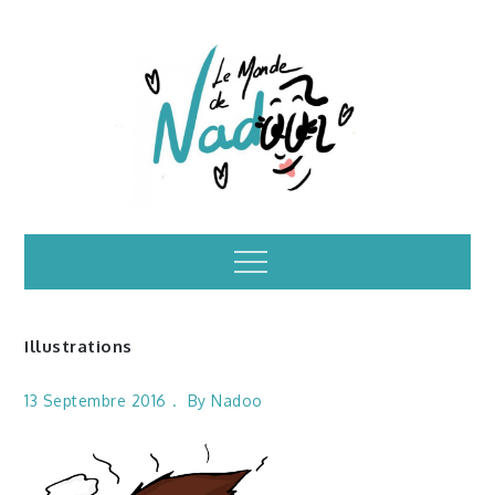
Skip
to
content
Illustrations – le
Menu
monde de Nadoo
Illustrations
13 Septembre 2016
By
Nadoo