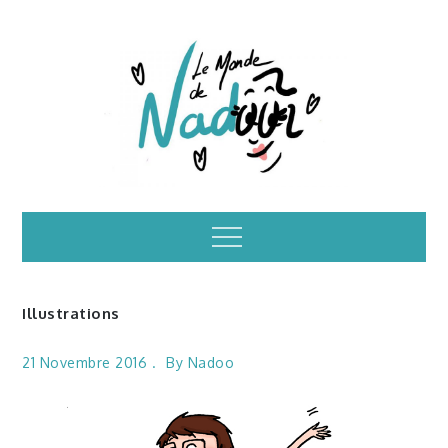
Skip
to
content
Illustrations – le
Menu
monde de Nadoo
Illustrations
21 Novembre 2016
By
Nadoo