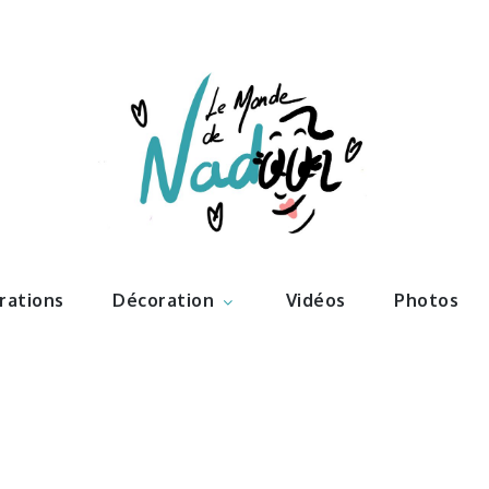
ations – l
Nadoo
trations
Décoration
Vidéos
Photos