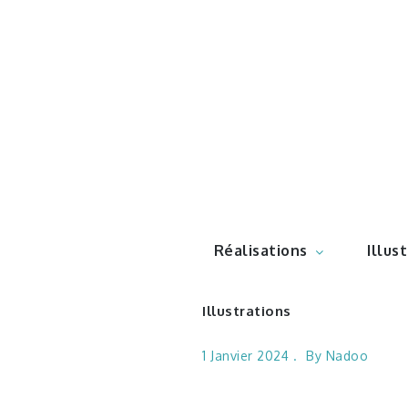
Skip
to
content
Illustr
Réalisations
Illus
Illustrations
1 Janvier 2024
By
Nadoo