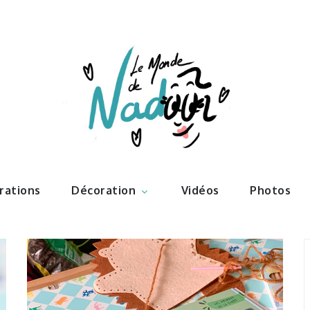
ations – l
Nadoo
trations
Décoration
Vidéos
Photos