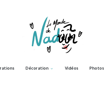
ations – l
Nadoo
trations
Décoration
Vidéos
Photos