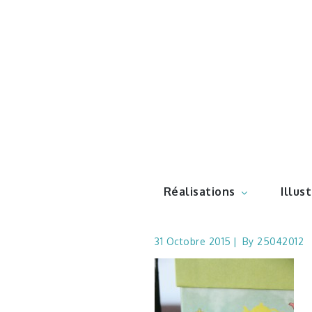
Skip
to
content
Illustr
Réalisations
Illus
31 Octobre 2015
By
25042012