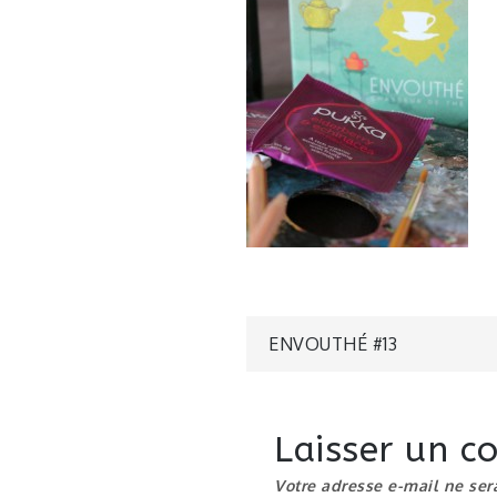
Navigatio
ENVOUTHÉ #13
de
Laisser un 
l’article
Votre adresse e-mail ne ser