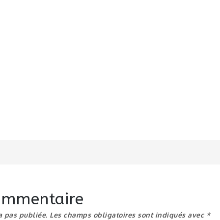
n
commentaire
a pas publiée.
Les champs obligatoires sont indiqués avec
*