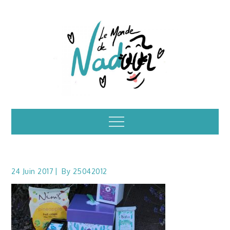
Skip
to
content
Illustrations – le
Menu
monde de Nadoo
24 Juin 2017
By
25042012