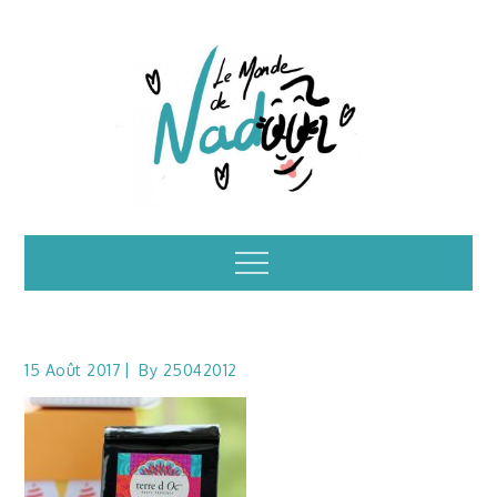
Skip
to
content
Illustrations – le
Menu
monde de Nadoo
15 Août 2017
By
25042012