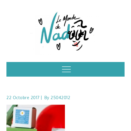
Skip
to
content
Illustrations – le
Menu
monde de Nadoo
22 Octobre 2017
By
25042012