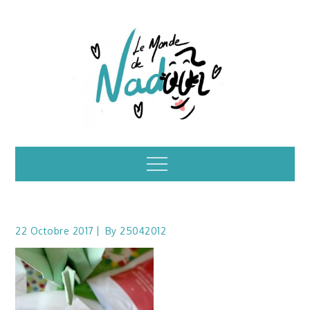
Skip
to
content
Illustrations – le
Menu
monde de Nadoo
22 Octobre 2017
By
25042012