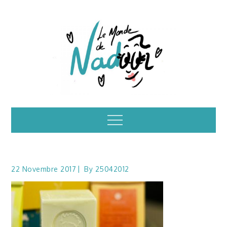
Skip
to
content
Illustrations – le
Menu
monde de Nadoo
22 Novembre 2017
By
25042012