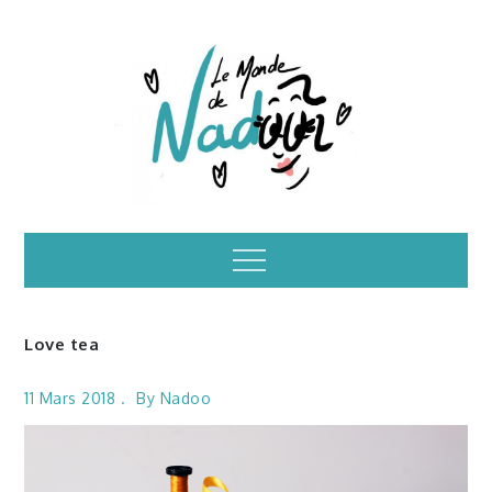
Skip
to
content
Illustrations – le
Menu
monde de Nadoo
Love tea
11 Mars 2018
By
Nadoo