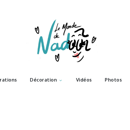
ations – l
Nadoo
trations
Décoration
Vidéos
Photos