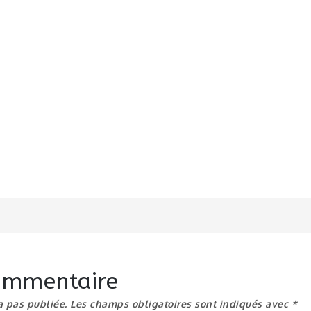
n
commentaire
a pas publiée.
Les champs obligatoires sont indiqués avec
*