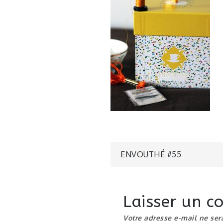
Navigatio
ENVOUTHÉ #55
de
Laisser un 
l’article
Votre adresse e-mail ne ser