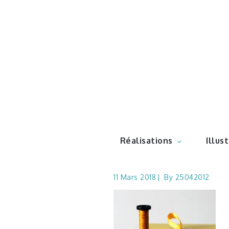
Skip
to
content
Illustr
Réalisations
Illus
11 Mars 2018
By
25042012