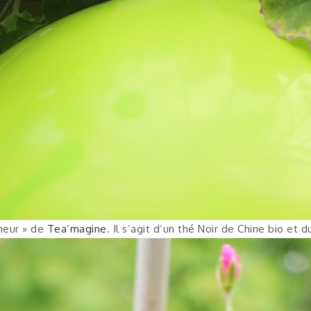
heur » de
Tea’magine
. Il s’agit d’un thé Noir de Chine bio et d