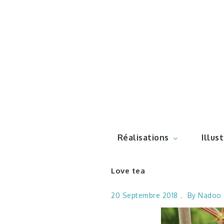
Skip
to
content
Illustr
Réalisations
Illus
Love tea
20 Septembre 2018
By
Nadoo