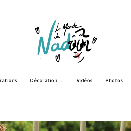
ations – l
Nadoo
trations
Décoration
Vidéos
Photos