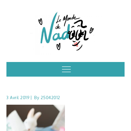
Skip
to
content
Illustrations – le
Menu
monde de Nadoo
3 Avril 2019
By
25042012