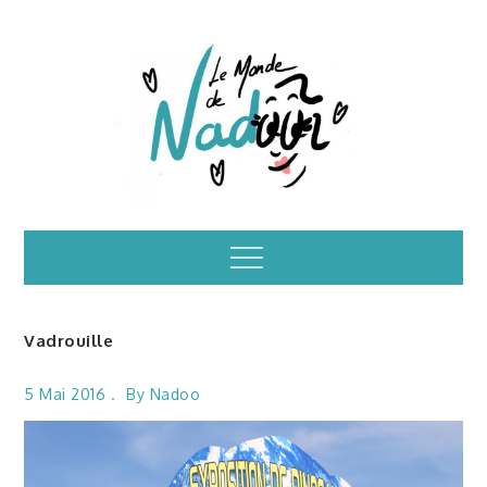
Skip
to
content
Illustrations – le
Menu
monde de Nadoo
Vadrouille
5 Mai 2016
By
Nadoo