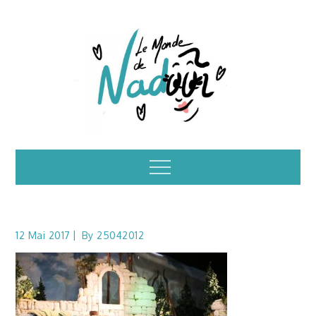
Skip
to
content
Illustrations – le
Menu
monde de Nadoo
12 Mai 2017
By
25042012