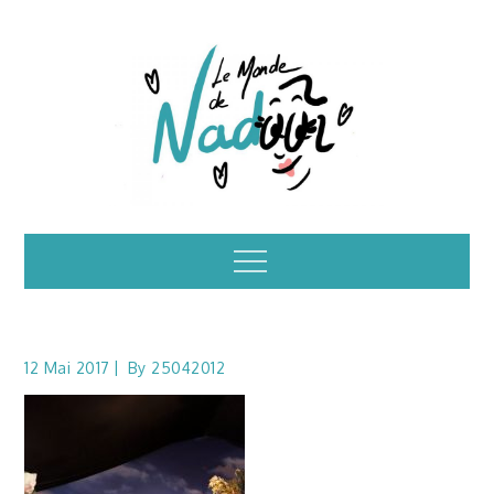
Skip
to
content
Illustrations – le
Menu
monde de Nadoo
12 Mai 2017
By
25042012