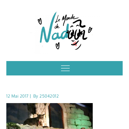
Skip
to
content
Illustrations – le
Menu
monde de Nadoo
12 Mai 2017
By
25042012