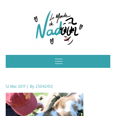
Skip
to
content
Illustrations – le
Menu
monde de Nadoo
12 Mai 2017
By
25042012