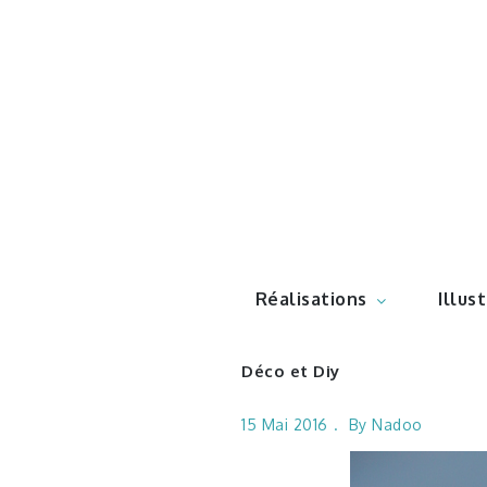
Skip
to
content
Illustr
Réalisations
Illus
Déco et Diy
15 Mai 2016
By
Nadoo