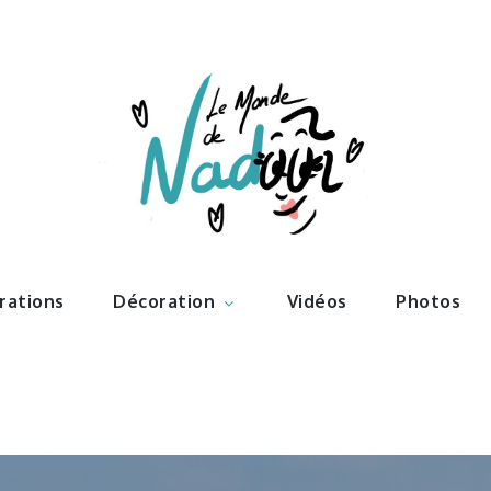
ations – l
Nadoo
trations
Décoration
Vidéos
Photos