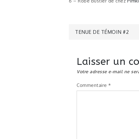
6 – Robe bustier de chez
Pimk
Navigatio
TENUE DE TÉMOIN #2
de
Laisser un 
l’article
Votre adresse e-mail ne ser
Commentaire
*