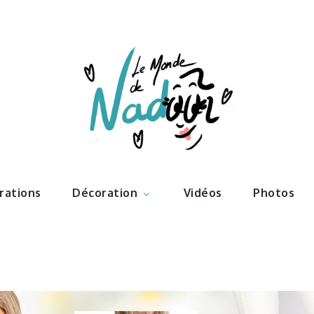
ations – l
Nadoo
trations
Décoration
Vidéos
Photos