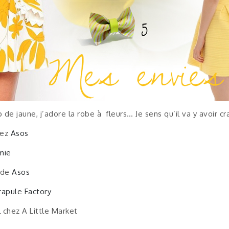
de jaune, j’adore la robe à fleurs… Je sens qu’il va y avoir c
hez
Asos
mie
 de
Asos
rapule Factory
l
chez A Little Market