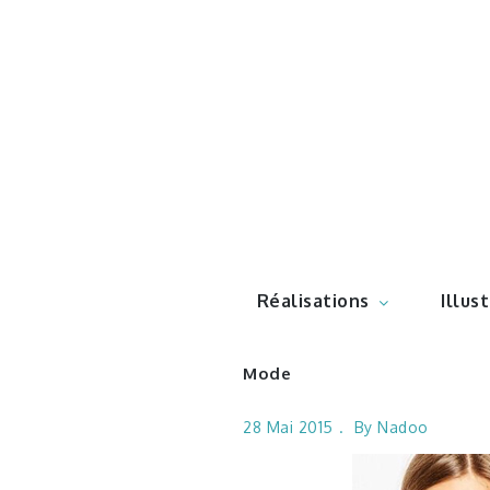
Skip
to
content
Illustr
Réalisations
Illus
Mode
28 Mai 2015
By
Nadoo