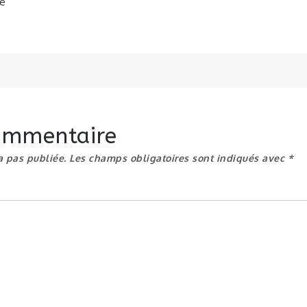
ie
n
commentaire
a pas publiée.
Les champs obligatoires sont indiqués avec
*